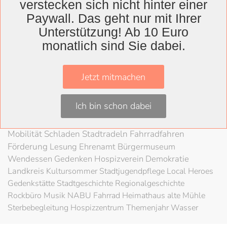
verstecken sich nicht hinter einer
Wolfenbüttel
Paywall. Das geht nur mit Ihrer
Landkreis
Unterstützung! Ab 10 Euro
monatlich sind Sie dabei.
Wolfenbüttel
Lessingtheater
Ausstellung
Herzog August Bibliothek
Nachhaltigkeit
Kultur
Jetzt mitmachen
Konzert
Kunst
Kunstverein
Museum
Festival
Braunschweigische Landschaft
HAB
Schloss
Stadt
Ich bin schon dabei
Wolfenbüttel
80 Jahre Kriegsende
Literatur
Salzgitter
Theater
Schöppenstedt
Umweltschutz
LAG Rock
Mobilität
Schladen
Stadtradeln
Fahrradfahren
Förderung
Lesung
Ehrenamt
Bürgermuseum
Wendessen
Gedenken
Hospizverein
Demokratie
Landkreis
Kultursommer
Stadtjugendpflege
Local Heroes
Gedenkstätte
Stadtgeschichte
Regionalgeschichte
Rockbüro
Musik
NABU
Fahrrad
Heimathaus alte Mühle
Sterbebegleitung
Hospizzentrum
Themenjahr Wasser