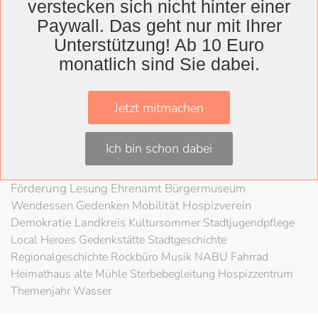
Wolfenbüttel
verstecken sich nicht hinter einer
Landkreis
Paywall. Das geht nur mit Ihrer
Unterstützung! Ab 10 Euro
Wolfenbüttel
Lessingtheater
Ausstellung
monatlich sind Sie dabei.
Herzog August Bibliothek
Nachhaltigkeit
Kultur
Kunst
Kunstverein
Museum
Konzert
Jetzt mitmachen
Braunschweigische Landschaft
HAB
Festival
Schloss
80 Jahre Kriegsende
Literatur
Salzgitter
Ich bin schon dabei
Theater
Schöppenstedt
Umweltschutz
LAG Rock
Stadt
Wolfenbüttel
Schladen
Stadtradeln
Fahrradfahren
Förderung
Lesung
Ehrenamt
Bürgermuseum
Wendessen
Gedenken
Mobilität
Hospizverein
Demokratie
Landkreis
Kultursommer
Stadtjugendpflege
Local Heroes
Gedenkstätte
Stadtgeschichte
Regionalgeschichte
Rockbüro
Musik
NABU
Fahrrad
Heimathaus alte Mühle
Sterbebegleitung
Hospizzentrum
Themenjahr Wasser