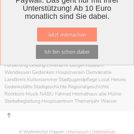
Paywall. Das geht nur mit Ihrer
Wolfenbüttel
Unterstützung! Ab 10 Euro
Lessingtheater
Ausstellung
monatlich sind Sie dabei.
Herzog August Bibliothek
Nachhaltigkeit
Kultur
Konzert
Kunst
Kunstverein
Museum
Festival
Braunschweigische Landschaft
HAB
Jetzt mitmachen
Schloss
Stadt
Wolfenbüttel
80 Jahre Kriegsende
Literatur
Salzgitter
Theater
Schöppenstedt
Umweltschutz
LAG Rock
Ich bin schon dabei
Mobilität
Schladen
Stadtradeln
Fahrradfahren
Förderung
Lesung
Ehrenamt
Bürgermuseum
Wendessen
Gedenken
Hospizverein
Demokratie
Landkreis
Kultursommer
Stadtjugendpflege
Local Heroes
Gedenkstätte
Stadtgeschichte
Regionalgeschichte
Rockbüro
Musik
NABU
Fahrrad
Heimathaus alte Mühle
Sterbebegleitung
Hospizzentrum
Themenjahr Wasser
© Wolfenbüttel Magazin |
Impressum
|
Datenschutz