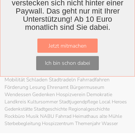
verstecken sich nicht hinter einer
Wolfenbüttel
Paywall. Das geht nur mit Ihrer
Landkreis
Unterstützung! Ab 10 Euro
monatlich sind Sie dabei.
Wolfenbüttel
Lessingtheater
Ausstellung
Herzog August Bibliothek
Nachhaltigkeit
Kultur
Jetzt mitmachen
Konzert
Kunst
Kunstverein
Museum
Festival
Braunschweigische Landschaft
HAB
Schloss
Stadt
Ich bin schon dabei
Wolfenbüttel
80 Jahre Kriegsende
Literatur
Salzgitter
Theater
Schöppenstedt
Umweltschutz
LAG Rock
Mobilität
Schladen
Stadtradeln
Fahrradfahren
Förderung
Lesung
Ehrenamt
Bürgermuseum
Wendessen
Gedenken
Hospizverein
Demokratie
Landkreis
Kultursommer
Stadtjugendpflege
Local Heroes
Gedenkstätte
Stadtgeschichte
Regionalgeschichte
Rockbüro
Musik
NABU
Fahrrad
Heimathaus alte Mühle
Sterbebegleitung
Hospizzentrum
Themenjahr Wasser