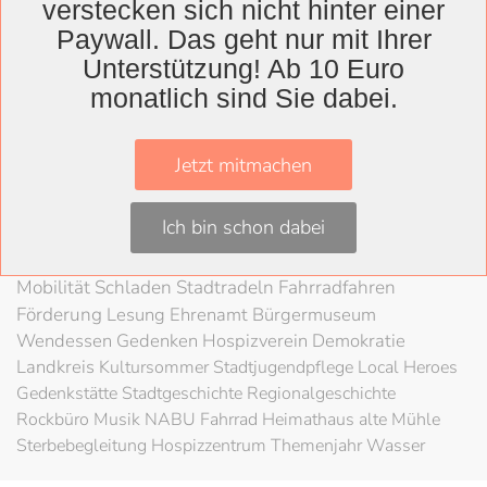
verstecken sich nicht hinter einer
Wolfenbüttel
Paywall. Das geht nur mit Ihrer
Landkreis
Unterstützung! Ab 10 Euro
monatlich sind Sie dabei.
Wolfenbüttel
Lessingtheater
Ausstellung
Herzog August Bibliothek
Nachhaltigkeit
Kultur
Jetzt mitmachen
Konzert
Kunst
Kunstverein
Museum
Festival
Braunschweigische Landschaft
HAB
Schloss
Stadt
Ich bin schon dabei
Wolfenbüttel
80 Jahre Kriegsende
Literatur
Salzgitter
Theater
Schöppenstedt
Umweltschutz
LAG Rock
Mobilität
Schladen
Stadtradeln
Fahrradfahren
Förderung
Lesung
Ehrenamt
Bürgermuseum
Wendessen
Gedenken
Hospizverein
Demokratie
Landkreis
Kultursommer
Stadtjugendpflege
Local Heroes
Gedenkstätte
Stadtgeschichte
Regionalgeschichte
Rockbüro
Musik
NABU
Fahrrad
Heimathaus alte Mühle
Sterbebegleitung
Hospizzentrum
Themenjahr Wasser