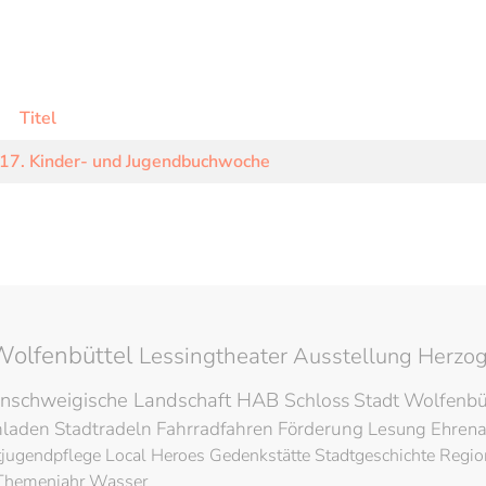
Titel
 17. Kinder- und Jugendbuchwoche
Wolfenbüttel
Lessingtheater
Ausstellung
Herzog
nschweigische Landschaft
HAB
Schloss
Stadt Wolfenbü
hladen
Stadtradeln
Fahrradfahren
Förderung
Lesung
Ehren
tjugendpflege
Local Heroes
Gedenkstätte
Stadtgeschichte
Regio
Themenjahr Wasser