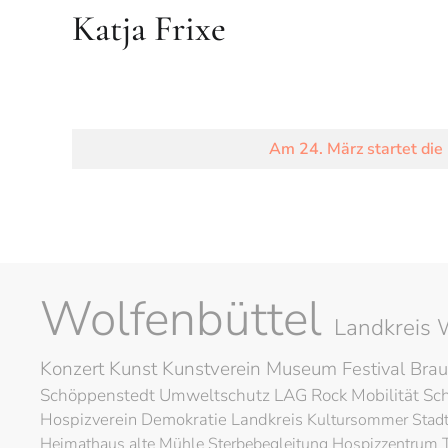
Katja Frixe
Am 24. März startet die
Wolfenbüttel
Landkreis 
Konzert
Kunst
Kunstverein
Museum
Festival
Brau
Schöppenstedt
Umweltschutz
LAG Rock
Mobilität
Sc
Hospizverein
Demokratie
Landkreis
Kultursommer
Stad
Heimathaus alte Mühle
Sterbebegleitung
Hospizzentrum