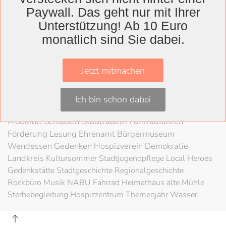
Wolfenbüttel
Paywall. Das geht nur mit Ihrer
Landkreis
Unterstützung! Ab 10 Euro
Wolfenbüttel
Lessingtheater
Ausstellung
monatlich sind Sie dabei.
Herzog August Bibliothek
Nachhaltigkeit
Kultur
Konzert
Kunst
Kunstverein
Museum
Festival
Jetzt mitmachen
Braunschweigische Landschaft
HAB
Schloss
Stadt
Wolfenbüttel
80 Jahre Kriegsende
Literatur
Salzgitter
Ich bin schon dabei
Theater
Schöppenstedt
Umweltschutz
LAG Rock
Mobilität
Schladen
Stadtradeln
Fahrradfahren
Förderung
Lesung
Ehrenamt
Bürgermuseum
Wendessen
Gedenken
Hospizverein
Demokratie
Landkreis
Kultursommer
Stadtjugendpflege
Local Heroes
Gedenkstätte
Stadtgeschichte
Regionalgeschichte
Rockbüro
Musik
NABU
Fahrrad
Heimathaus alte Mühle
Sterbebegleitung
Hospizzentrum
Themenjahr Wasser