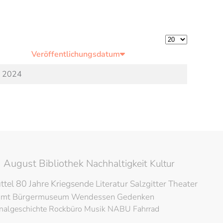
Anzeige #
Veröffentlichungsdatum
i 2024
 August Bibliothek
Nachhaltigkeit
Kultur
ttel
80 Jahre Kriegsende
Literatur
Salzgitter
Theater
amt
Bürgermuseum
Wendessen
Gedenken
nalgeschichte
Rockbüro
Musik
NABU
Fahrrad