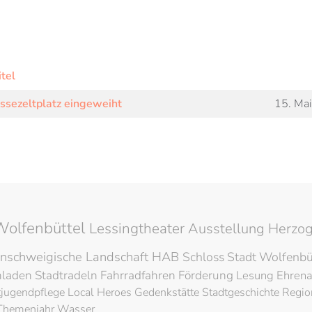
itel
sezeltplatz eingeweiht
15. Ma
Wolfenbüttel
Lessingtheater
Ausstellung
Herzog
nschweigische Landschaft
HAB
Schloss
Stadt Wolfenbü
hladen
Stadtradeln
Fahrradfahren
Förderung
Lesung
Ehren
tjugendpflege
Local Heroes
Gedenkstätte
Stadtgeschichte
Regio
Themenjahr Wasser