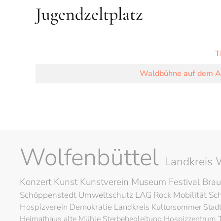
Jugendzeltplatz
T
Waldbühne auf dem As
Wolfenbüttel
Landkreis 
Konzert
Kunst
Kunstverein
Museum
Festival
Brau
Schöppenstedt
Umweltschutz
LAG Rock
Mobilität
Sc
Hospizverein
Demokratie
Landkreis
Kultursommer
Stad
Heimathaus alte Mühle
Sterbebegleitung
Hospizzentrum