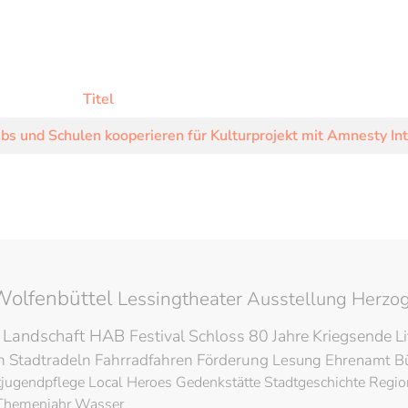
Titel
bs und Schulen kooperieren für Kulturprojekt mit Amnesty Int
Wolfenbüttel
Lessingtheater
Ausstellung
Herzog
 Landschaft
HAB
Festival
Schloss
80 Jahre Kriegsende
L
en
Stadtradeln
Fahrradfahren
Förderung
Lesung
Ehrenamt
B
tjugendpflege
Local Heroes
Gedenkstätte
Stadtgeschichte
Regio
Themenjahr Wasser