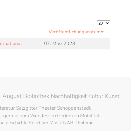
Anzeige #
Veröffentlichungsdatum
ernational
07. März 2023
 August Bibliothek
Nachhaltigkeit
Kultur
Kunst
iteratur
Salzgitter
Theater
Schöppenstedt
ürgermuseum
Wendessen
Gedenken
Mobilität
nalgeschichte
Rockbüro
Musik
NABU
Fahrrad