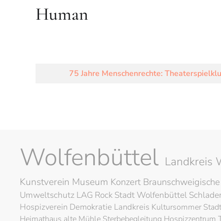
Human
75 Jahre Menschenrechte: Theaterspielklu
Wolfenbüttel
Landkreis 
Kunstverein
Museum
Konzert
Braunschweigische
Umweltschutz
LAG Rock
Stadt Wolfenbüttel
Schlad
Hospizverein
Demokratie
Landkreis
Kultursommer
Stad
Heimathaus alte Mühle
Sterbebegleitung
Hospizzentrum