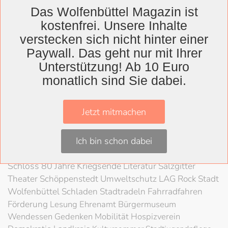
Ausstellungskalender für
Das Wolfenbüttel Magazin ist
die Region veröffentlicht
kostenfrei. Unsere Inhalte
verstecken sich nicht hinter einer
Paywall. Das geht nur mit Ihrer
Unterstützung! Ab 10 Euro
Wolfenbüttel
monatlich sind Sie dabei.
Landkreis
Wolfenbüttel
Lessingtheater
Ausstellung
Jetzt mitmachen
Herzog August Bibliothek
Nachhaltigkeit
Kultur
Kunst
Kunstverein
Museum
Konzert
Ich bin schon dabei
Braunschweigische Landschaft
HAB
Festival
Schloss
80 Jahre Kriegsende
Literatur
Salzgitter
Theater
Schöppenstedt
Umweltschutz
LAG Rock
Stadt
Wolfenbüttel
Schladen
Stadtradeln
Fahrradfahren
Förderung
Lesung
Ehrenamt
Bürgermuseum
Wendessen
Gedenken
Mobilität
Hospizverein