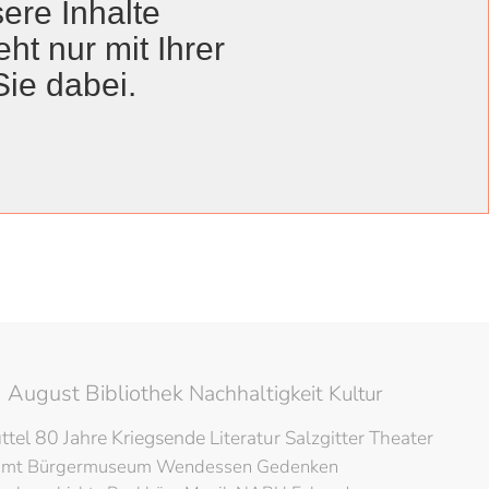
ere Inhalte
ht nur mit Ihrer
Sie dabei.
Anzeige #
Veröffentlichungsdatum
 August Bibliothek
Nachhaltigkeit
Kultur
ttel
80 Jahre Kriegsende
Literatur
Salzgitter
Theater
amt
Bürgermuseum
Wendessen
Gedenken