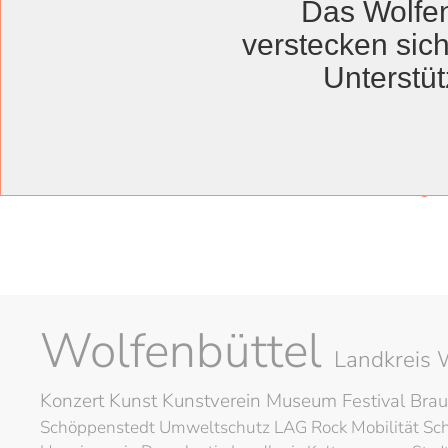
Das Wolfen
Grund.Stein.Sein
verstecken sich
Unterstüt
Titel
„SegensReich, willst 
Astronaut ges
Wolfenbüttel
Landkreis 
Konzert
Kunst
Kunstverein
Museum
Festival
Brau
Schöppenstedt
Umweltschutz
LAG Rock
Mobilität
Sc