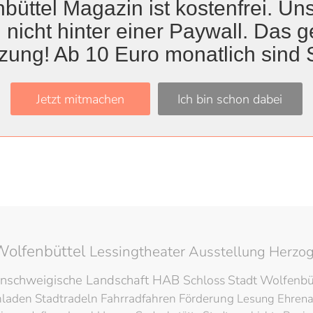
büttel Magazin ist kostenfrei. Uns
 nicht hinter einer Paywall. Das ge
zung! Ab 10 Euro monatlich sind 
Jetzt mitmachen
Ich bin schon dabei
du kuscheln?“
02. März 2025
ichtet
15. Oktober 2024
Wolfenbüttel
Lessingtheater
Ausstellung
Herzog
nschweigische Landschaft
HAB
Schloss
Stadt Wolfenbü
hladen
Stadtradeln
Fahrradfahren
Förderung
Lesung
Ehren