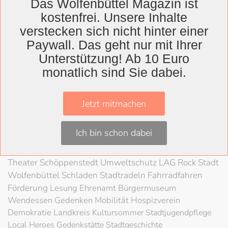
Das Wolfenbüttel Magazin ist
kostenfrei. Unsere Inhalte
verstecken sich nicht hinter einer
Paywall. Das geht nur mit Ihrer
Wolfenbüttel
Unterstützung! Ab 10 Euro
Landkreis
monatlich sind Sie dabei.
Wolfenbüttel
Lessingtheater
Ausstellung
Jetzt mitmachen
Herzog August Bibliothek
Nachhaltigkeit
Kultur
Kunst
Kunstverein
Museum
Konzert
Ich bin schon dabei
Braunschweigische Landschaft
HAB
Festival
Schloss
80 Jahre Kriegsende
Literatur
Salzgitter
Theater
Schöppenstedt
Umweltschutz
LAG Rock
Stadt
Wolfenbüttel
Schladen
Stadtradeln
Fahrradfahren
Förderung
Lesung
Ehrenamt
Bürgermuseum
Wendessen
Gedenken
Mobilität
Hospizverein
Demokratie
Landkreis
Kultursommer
Stadtjugendpflege
Local Heroes
Gedenkstätte
Stadtgeschichte