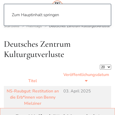
Zum Hauptinhalt springen
Startseite
Hashtags
Deutsches Zentrum Kulturgutverluste
Deutsches Zentrum
Kulturgutverluste
Anzeige
Veröffentlichungsdatum
Titel
NS-Raubgut: Restitution an
03. April 2025
die Erb*innen von Benny
Mielziner
Drei Bücher kehren zurück
04. Februar 2025