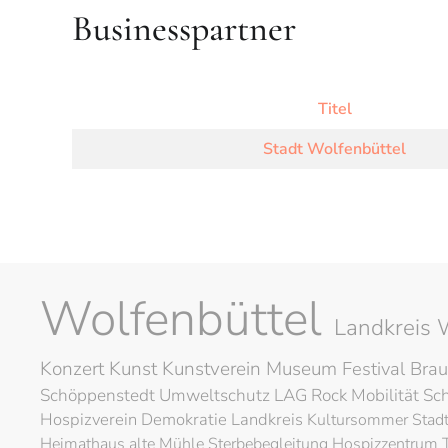
Businesspartner
Titel
Stadt Wolfenbüttel
Wolfenbüttel
Landkreis 
Konzert
Kunst
Kunstverein
Museum
Festival
Brau
Schöppenstedt
Umweltschutz
LAG Rock
Mobilität
Sc
Hospizverein
Demokratie
Landkreis
Kultursommer
Stad
Heimathaus alte Mühle
Sterbebegleitung
Hospizzentrum