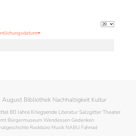
Anzeige #
entlichungsdatum
 August Bibliothek
Nachhaltigkeit
Kultur
ttel
80 Jahre Kriegsende
Literatur
Salzgitter
Theater
amt
Bürgermuseum
Wendessen
Gedenken
nalgeschichte
Rockbüro
Musik
NABU
Fahrrad