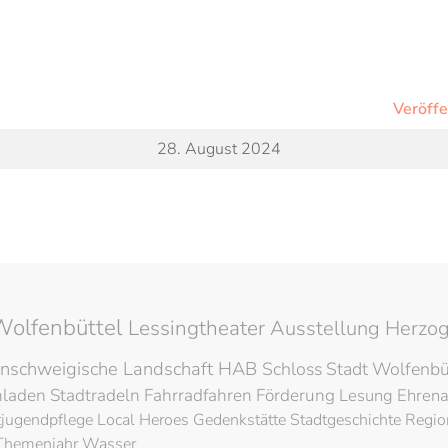
Veröff
28. August 2024
Wolfenbüttel
Lessingtheater
Ausstellung
Herzog
nschweigische Landschaft
HAB
Schloss
Stadt Wolfenbü
hladen
Stadtradeln
Fahrradfahren
Förderung
Lesung
Ehren
tjugendpflege
Local Heroes
Gedenkstätte
Stadtgeschichte
Regio
Themenjahr Wasser