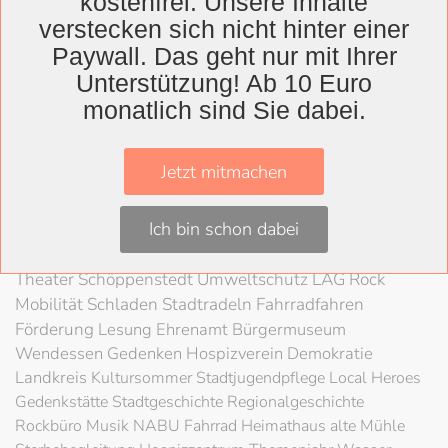
kostenfrei. Unsere Inhalte
verstecken sich nicht hinter einer
Paywall. Das geht nur mit Ihrer
Wolfenbüttel
Unterstützung! Ab 10 Euro
Landkreis
monatlich sind Sie dabei.
Wolfenbüttel
Lessingtheater
Ausstellung
Herzog August Bibliothek
Nachhaltigkeit
Kultur
Jetzt mitmachen
Konzert
Kunst
Kunstverein
Museum
Festival
Braunschweigische Landschaft
HAB
Schloss
Stadt
Ich bin schon dabei
Wolfenbüttel
80 Jahre Kriegsende
Literatur
Salzgitter
Theater
Schöppenstedt
Umweltschutz
LAG Rock
Mobilität
Schladen
Stadtradeln
Fahrradfahren
Förderung
Lesung
Ehrenamt
Bürgermuseum
Wendessen
Gedenken
Hospizverein
Demokratie
Landkreis
Kultursommer
Stadtjugendpflege
Local Heroes
Gedenkstätte
Stadtgeschichte
Regionalgeschichte
Rockbüro
Musik
NABU
Fahrrad
Heimathaus alte Mühle