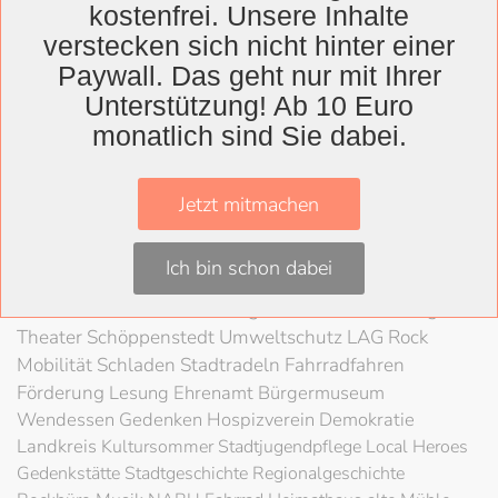
kostenfrei. Unsere Inhalte
verstecken sich nicht hinter einer
Paywall. Das geht nur mit Ihrer
Wolfenbüttel
Unterstützung! Ab 10 Euro
Landkreis
monatlich sind Sie dabei.
Wolfenbüttel
Lessingtheater
Ausstellung
Jetzt mitmachen
Herzog August Bibliothek
Nachhaltigkeit
Kultur
Konzert
Kunst
Kunstverein
Museum
Festival
Ich bin schon dabei
Braunschweigische Landschaft
HAB
Schloss
Stadt
Wolfenbüttel
80 Jahre Kriegsende
Literatur
Salzgitter
Theater
Schöppenstedt
Umweltschutz
LAG Rock
Mobilität
Schladen
Stadtradeln
Fahrradfahren
Förderung
Lesung
Ehrenamt
Bürgermuseum
Wendessen
Gedenken
Hospizverein
Demokratie
Landkreis
Kultursommer
Stadtjugendpflege
Local Heroes
Gedenkstätte
Stadtgeschichte
Regionalgeschichte