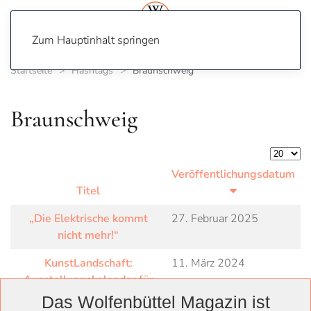
Zum Hauptinhalt springen
Startseite
Hashtags
Braunschweig
Braunschweig
Anzeige
Veröffentlichungsdatum
Titel
„Die Elektrische kommt
27. Februar 2025
nicht mehr!“
KunstLandschaft:
11. März 2024
Ausstellungskalender für
die Region veröffentlicht
Das Wolfenbüttel Magazin ist