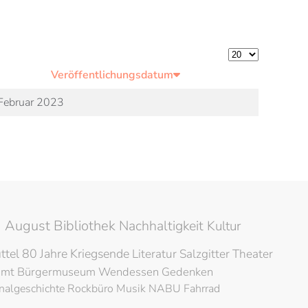
Anzeige #
Veröffentlichungsdatum
Februar 2023
 August Bibliothek
Nachhaltigkeit
Kultur
ttel
80 Jahre Kriegsende
Literatur
Salzgitter
Theater
amt
Bürgermuseum
Wendessen
Gedenken
nalgeschichte
Rockbüro
Musik
NABU
Fahrrad