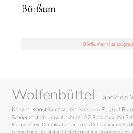
Börßum
Börßumer Musicalgrupp
Wolfenbüttel
Landkreis 
Konzert
Kunst
Kunstverein
Museum
Festival
Brau
Schöppenstedt
Umweltschutz
LAG Rock
Mobilität
Sc
Hospizverein
Demokratie
Landkreis
Kultursommer
Stad
Heimathaus alte Mühle
Sterbebegleitung
Hospizzentrum