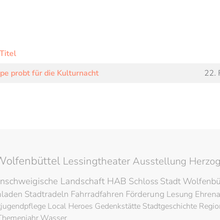
Titel
e probt für die Kulturnacht
22. 
Wolfenbüttel
Lessingtheater
Ausstellung
Herzog
nschweigische Landschaft
HAB
Schloss
Stadt Wolfenbü
hladen
Stadtradeln
Fahrradfahren
Förderung
Lesung
Ehren
tjugendpflege
Local Heroes
Gedenkstätte
Stadtgeschichte
Regio
Themenjahr Wasser