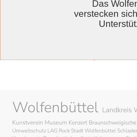
Das Wolfen
Bildungszentrum
verstecken sich
Unterstüt
T
Musik mach
Jörg Hilbert liest im B
Wolfenbüttel
Landkreis 
Kunstverein
Museum
Konzert
Braunschweigische
Umweltschutz
LAG Rock
Stadt Wolfenbüttel
Schlad