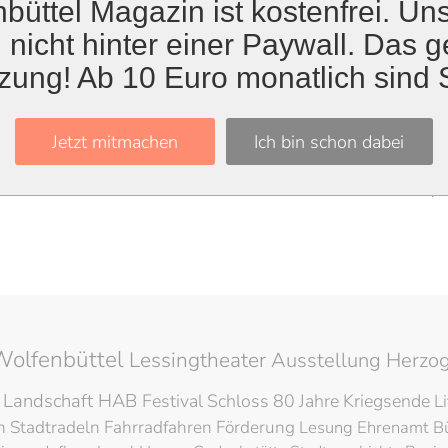
büttel Magazin ist kostenfrei. Uns
 nicht hinter einer Paywall. Das ge
zung! Ab 10 Euro monatlich sind 
itel
Jetzt mitmachen
Ich bin schon dabei
t glücklich
03. Jul
ücherbus für Kita-Kinder
08. Apr
Wolfenbüttel
Lessingtheater
Ausstellung
Herzog
 Landschaft
HAB
Festival
Schloss
80 Jahre Kriegsende
L
en
Stadtradeln
Fahrradfahren
Förderung
Lesung
Ehrenamt
B