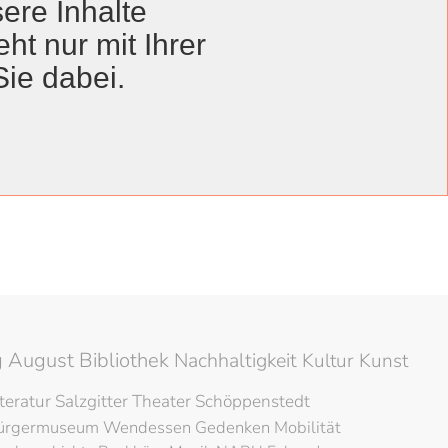
ere Inhalte
ht nur mit Ihrer
Sie dabei.
Anzeige #
Veröffentlichungsdatum
i 2025
il 2025
 August Bibliothek
Nachhaltigkeit
Kultur
Kunst
iteratur
Salzgitter
Theater
Schöppenstedt
ürgermuseum
Wendessen
Gedenken
Mobilität