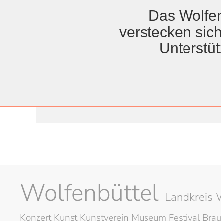
Befreiung
Das Wolfen
verstecken sich
Unterstüt
„Wir müssen die Herzen der Mensch
Emotionale Gedenkfeier eri
Wolfenbüttel
Landkreis 
Konzert
Kunst
Kunstverein
Museum
Festival
Brau