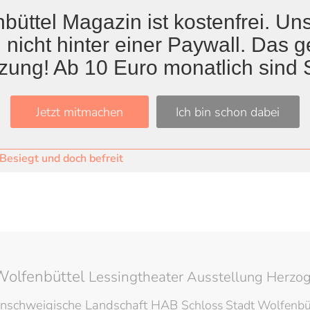
büttel Magazin ist kostenfrei. Uns
 nicht hinter einer Paywall. Das ge
zung! Ab 10 Euro monatlich sind 
Titel
en erreichen, damit sich die Geschichte nicht wiederholt.“
Jetzt mitmachen
Ich bin schon dabei
nnert an Auflösung des KZ Schandelah vor 80 Jahren
Besiegt und doch befreit
Wolfenbüttel
Lessingtheater
Ausstellung
Herzog
nschweigische Landschaft
HAB
Schloss
Stadt Wolfenbü