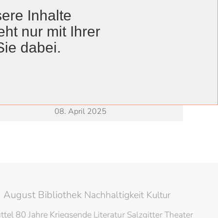
ere Inhalte
ht nur mit Ihrer
Anzeige #
Sie dabei.
Veröffentlichungsdatum
08. Mai 2025
05. Mai 2025
08. April 2025
 August Bibliothek
Nachhaltigkeit
Kultur
ttel
80 Jahre Kriegsende
Literatur
Salzgitter
Theater