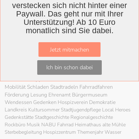
verstecken sich nicht hinter einer
Wolfenbüttel
Paywall. Das geht nur mit Ihrer
Landkreis
Unterstützung! Ab 10 Euro
monatlich sind Sie dabei.
Wolfenbüttel
Lessingtheater
Ausstellung
Herzog August Bibliothek
Nachhaltigkeit
Kultur
Jetzt mitmachen
Konzert
Kunst
Kunstverein
Museum
Festival
Braunschweigische Landschaft
HAB
Schloss
Stadt
Ich bin schon dabei
Wolfenbüttel
80 Jahre Kriegsende
Literatur
Salzgitter
Theater
Schöppenstedt
Umweltschutz
LAG Rock
Mobilität
Schladen
Stadtradeln
Fahrradfahren
Förderung
Lesung
Ehrenamt
Bürgermuseum
Wendessen
Gedenken
Hospizverein
Demokratie
Landkreis
Kultursommer
Stadtjugendpflege
Local Heroes
Gedenkstätte
Stadtgeschichte
Regionalgeschichte
Rockbüro
Musik
NABU
Fahrrad
Heimathaus alte Mühle
Sterbebegleitung
Hospizzentrum
Themenjahr Wasser