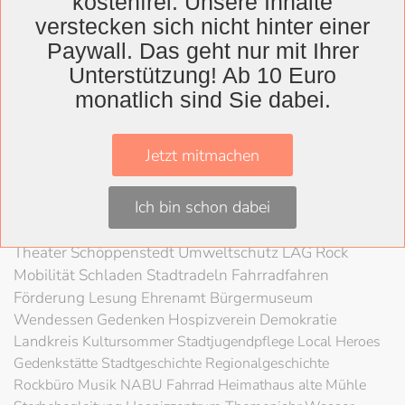
kostenfrei. Unsere Inhalte
verstecken sich nicht hinter einer
Paywall. Das geht nur mit Ihrer
Wolfenbüttel
Unterstützung! Ab 10 Euro
Landkreis
monatlich sind Sie dabei.
Wolfenbüttel
Lessingtheater
Ausstellung
Herzog August Bibliothek
Nachhaltigkeit
Kultur
Jetzt mitmachen
Konzert
Kunst
Kunstverein
Museum
Festival
Braunschweigische Landschaft
HAB
Schloss
Stadt
Ich bin schon dabei
Wolfenbüttel
80 Jahre Kriegsende
Literatur
Salzgitter
Theater
Schöppenstedt
Umweltschutz
LAG Rock
Mobilität
Schladen
Stadtradeln
Fahrradfahren
Förderung
Lesung
Ehrenamt
Bürgermuseum
Wendessen
Gedenken
Hospizverein
Demokratie
Landkreis
Kultursommer
Stadtjugendpflege
Local Heroes
Gedenkstätte
Stadtgeschichte
Regionalgeschichte
Rockbüro
Musik
NABU
Fahrrad
Heimathaus alte Mühle