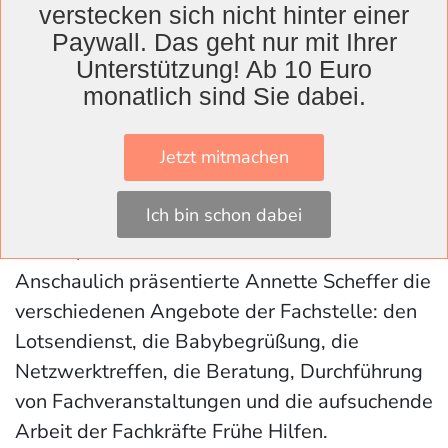
Annette Scheffer, die Leiterin des Frühe Hilfen
verstecken sich nicht hinter einer
Paywall. Das geht nur mit Ihrer
Teams berichtete schließlich über die Arbeit
Unterstützung! Ab 10 Euro
der ersten fünf Jahre, die zunächst einmal
monatlich sind Sie dabei.
durch die Corona-Zeit geprägt waren. „Trotz
der Pandemie haben wir beschlossen, das
Jetzt mitmachen
Angebot aufrecht zu erhalten“, erklärte sie.
Lobende Worte hatte sie für das Klinikum,
Ich bin schon dabei
das es werdenden Vätern ermöglichen
konnte, bei der Geburt dabei zu sein.
Anschaulich präsentierte Annette Scheffer die
verschiedenen Angebote der Fachstelle: den
Lotsendienst, die Babybegrüßung, die
Netzwerktreffen, die Beratung, Durchführung
von Fachveranstaltungen und die aufsuchende
Arbeit der Fachkräfte Frühe Hilfen.