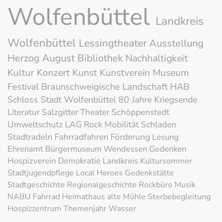
Wolfenbüttel
Landkreis
Wolfenbüttel
Lessingtheater
Ausstellung
Herzog August Bibliothek
Nachhaltigkeit
Kultur
Konzert
Kunst
Kunstverein
Museum
Festival
Braunschweigische Landschaft
HAB
Schloss
Stadt Wolfenbüttel
80 Jahre Kriegsende
Literatur
Salzgitter
Theater
Schöppenstedt
Umweltschutz
LAG Rock
Mobilität
Schladen
Stadtradeln
Fahrradfahren
Förderung
Lesung
Ehrenamt
Bürgermuseum
Wendessen
Gedenken
Hospizverein
Demokratie
Landkreis
Kultursommer
Stadtjugendpflege
Local Heroes
Gedenkstätte
Stadtgeschichte
Regionalgeschichte
Rockbüro
Musik
NABU
Fahrrad
Heimathaus alte Mühle
Sterbebegleitung
Hospizzentrum
Themenjahr Wasser